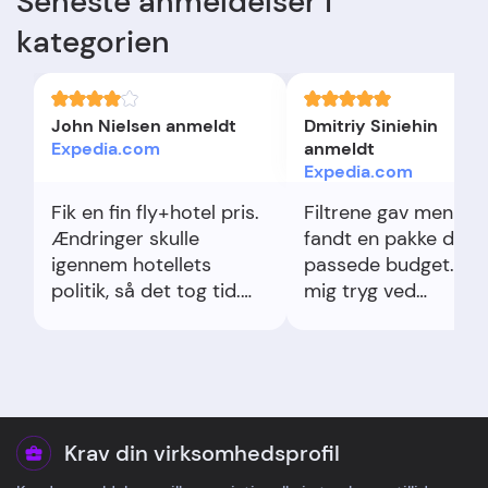
Seneste anmeldelser i
kategorien
John Nielsen anmeldt
Dmitriy Siniehin
Expedia.com
anmeldt
Expedia.com
Fik en fin fly+hotel pris.
Filtrene gav mening,
Ændringer skulle
fandt en pakke der
igennem hotellets
passede budget. Føl
politik, så det tog tid.
mig tryg ved
Agenten var ok. Det
ændringsreglerne. 
bedste var besparelsen
besparelse og ingen
og appens overblik.
bøvl.
Krav din virksomhedsprofil