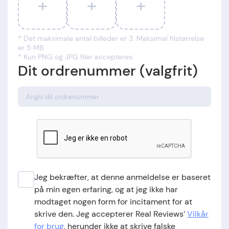
+
+
+
* Det maksimale antal billeder er 3. Maksimal filstørrelse
er 5 MB.
* Kun PNG og JPG filer accepteres.
Dit ordrenummer (valgfrit)
Jeg bekræfter, at denne anmeldelse er baseret
på min egen erfaring, og at jeg ikke har
modtaget nogen form for incitament for at
skrive den. Jeg accepterer Real Reviews’
Vilkår
for brug
, herunder ikke at skrive falske