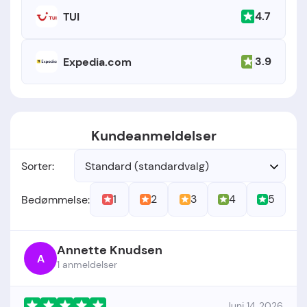
4.7
TUI
3.9
Expedia.com
Kundeanmeldelser
Sorter:
Standard (standardvalg)
1
2
3
4
5
Bedømmelse:
Annette Knudsen
A
1 anmeldelser
Juni 14, 2026