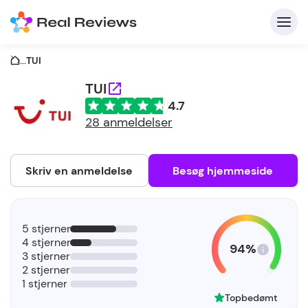
...
TUI
TUI
4.7
K
28 anmeldelser
Skriv en anmeldelse
Besøg hjemmeside
Fo
5 stjerner
vi
4 stjerner
94%
3 stjerner
2 stjerner
1 stjerner
Topbedømt