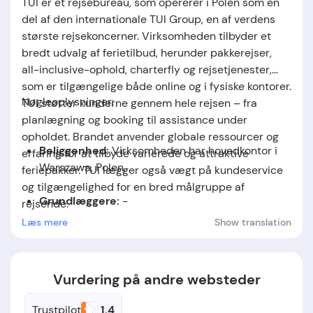
TUI er et rejsebureau, som opererer i Polen som en
del af den internationale TUI Group, en af verdens
største rejsekoncerner. Virksomheden tilbyder et
bredt udvalg af ferietilbud, herunder pakkerejser,
all-inclusive-ophold, charterfly og rejsetjenester,
som er tilgængelige både online og i fysiske kontorer.
Nøgleoplysninger:
TUI støtter kunderne gennem hele rejsen – fra
planlægning og booking til assistance under
opholdet. Brandet anvender globale ressourcer og
Beliggenhed:
Virksomheden har hovedkontor i
erfaring for at tilbyde varierede og attraktive
Warszawa, Polen.
feriepakker. TUI lægger også vægt på kundeservice
og tilgængelighed for en bred målgruppe af
Grundlæggere:
-
rejsende.
Læs mere
Show translation
Grundlæggelsesdato:
-
Vurdering på andre websteder
Trustpilot
1.4