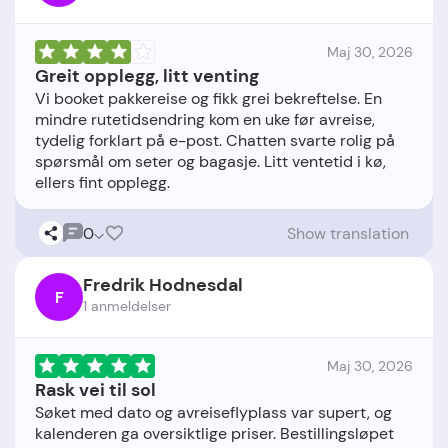
Maj 30, 2026
Greit opplegg, litt venting
Vi booket pakkereise og fikk grei bekreftelse. En
mindre rutetidsendring kom en uke før avreise,
tydelig forklart på e-post. Chatten svarte rolig på
spørsmål om seter og bagasje. Litt ventetid i kø,
0
Show translation
Fredrik Hodnesdal
F
1 anmeldelser
Maj 30, 2026
Rask vei til sol
Søket med dato og avreiseflyplass var supert, og
kalenderen ga oversiktlige priser. Bestillingsløpet