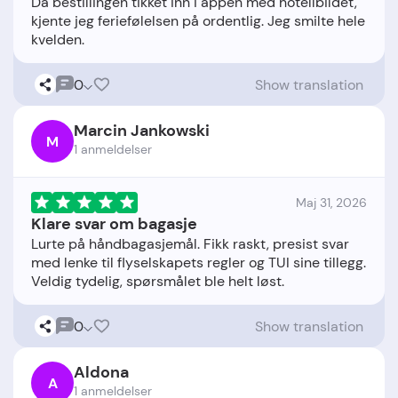
Da bestillingen tikket inn i appen med hotellbildet,
kjente jeg feriefølelsen på ordentlig. Jeg smilte hele
0
Show translation
Marcin Jankowski
M
1 anmeldelser
Maj 31, 2026
Klare svar om bagasje
Lurte på håndbagasjemål. Fikk raskt, presist svar
med lenke til flyselskapets regler og TUI sine tillegg.
0
Show translation
Aldona
A
1 anmeldelser