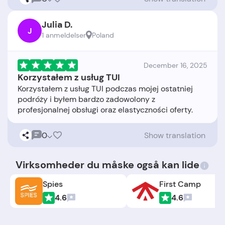
Julia D.
J
1 anmeldelser
Poland
December 16, 2025
Korzystałem z usług TUI
Korzystałem z usług TUI podczas mojej ostatniej
podróży i byłem bardzo zadowolony z
0
Show translation
Virksomheder du måske også kan lide
Spies
First Camp
4.6
4.6