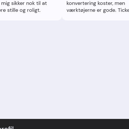
 mig sikker nok til at
konvertering koster, men
re stille og roligt.
værktøjerne er gode. Tick
support løste mit
hævespørgsmål.
rofil