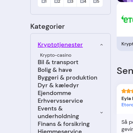
1
2
3
4
5
Kategorier
Krypt
Kryptotjenester
Krypto-casino
Bil & transport
Sen
Bolig & have
Byggeri & produktion
Dyr & kæledyr
Ejendomme
Eyla
Erhvervsservice
Etor
Events &
underholdning
Så po
Finans & forsikring
gevi
Hjemmeservice