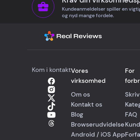
Kundeanmeldelser spiller en vigtig 
og nyd mange fordele.
Kom i kontakt
Vores
For
virksomhed
forb
Om os
Skri
Kontakt os
Kate
Blog
FAQ
Browserudvidelse
Kund
Android
/
iOS
App
Forf