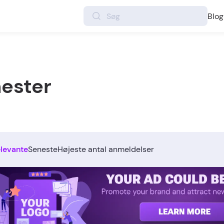
Blog
nester
elevante
Seneste
Højeste antal anmeldelser