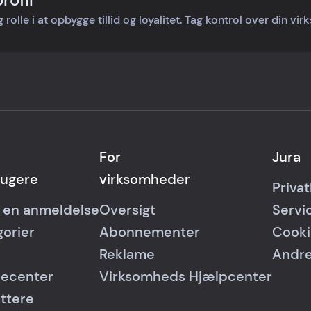
rolle i at opbygge tillid og loyalitet. Tag kontrol over din vi
For
Jura
rugere
virksomheder
Privat
v en anmeldelse
Oversigt
Servi
gorier
Abonnementer
Cooki
Reklame
Andre
ecenter
Virksomheds Hjælpcenter
attere