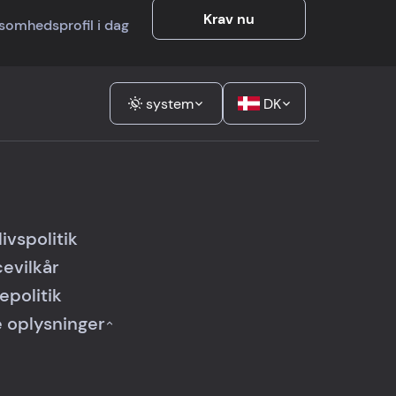
Krav nu
rksomhedsprofil i dag
system
DK
livspolitik
cevilkår
epolitik
 oplysninger