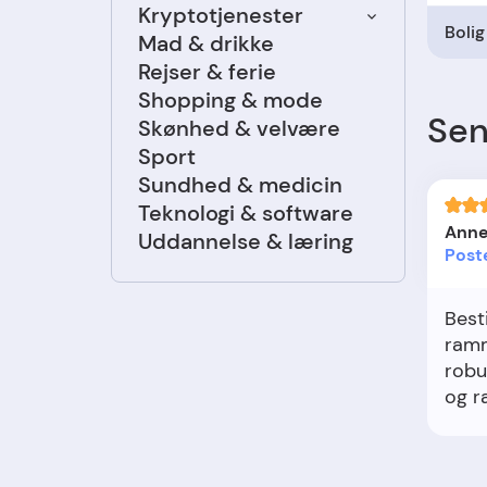
Kryptotjenester
Bolig
Mad & drikke
Rejser & ferie
Shopping & mode
Sen
Skønhed & velvære
Sport
Sundhed & medicin
Teknologi & software
Anne
Uddannelse & læring
Post
Besti
ramm
robu
og 
perf
et k
bad 