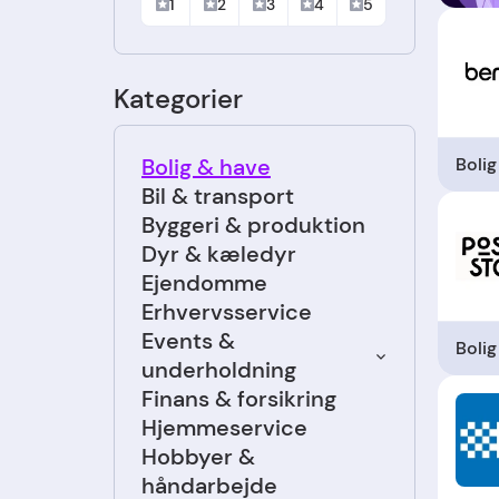
1
2
3
4
5
Kategorier
Bolig
Bolig & have
Bil & transport
Byggeri & produktion
Dyr & kæledyr
Ejendomme
Erhvervsservice
Events &
Bolig
underholdning
Finans & forsikring
Hjemmeservice
Hobbyer &
håndarbejde