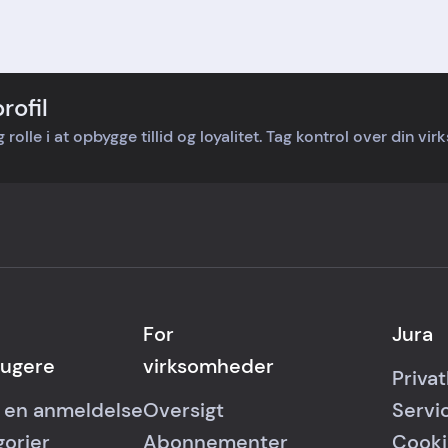
ks en ny. Vær obs på
rgebyr, hvis man
ryder. Jeg er meget
eds.
rofil
rolle i at opbygge tillid og loyalitet. Tag kontrol over din vi
For
Jura
rugere
virksomheder
Privat
v en anmeldelse
Oversigt
Servi
gorier
Abonnementer
Cooki