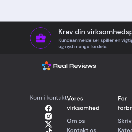
stra
retu
fort
tilfr
Krav din virksomhedsp
Kundeanmeldelser spiller en vigtig 
og nyd mange fordele.
Kom i kontakt
Vores
For
virksomhed
forb
Om os
Skri
Kontakt os
Kate