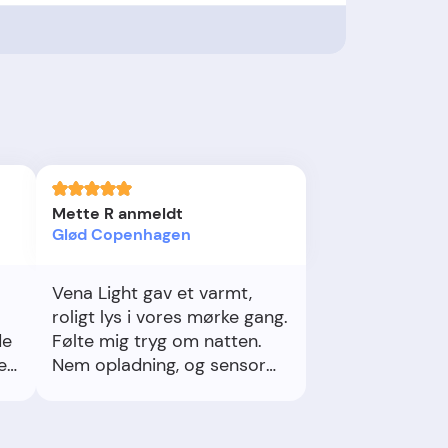
Mette R anmeldt
Glød Copenhagen
Vena Light gav et varmt,
roligt lys i vores mørke gang.
de
Følte mig tryg om natten.
e
Nem opladning, og sensor
tænder præcist. Limen
holder fint.