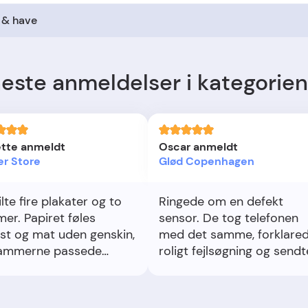
 & have
este anmeldelser i kategorien
tte anmeldt
Oscar anmeldt
er Store
Glød Copenhagen
lte fire plakater og to
Ringede om en defekt
er. Papiret føles
sensor. De tog telefonen
st og mat uden genskin,
med det samme, forklare
rammerne passede
roligt fejlsøgning og sendt
ekt. En plakat kom med
en erstatning samme dag.
næk, men kundeservice
Følte mig taget seriøst og
om fotos og sendte
godt hjulpet.