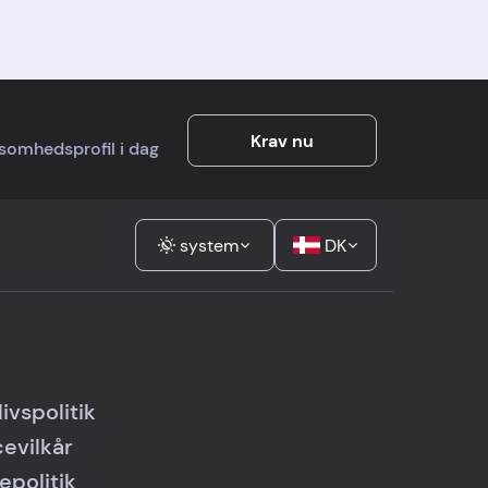
Krav nu
rksomhedsprofil i dag
system
DK
livspolitik
cevilkår
epolitik