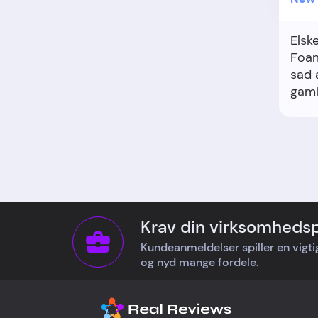
Elsk
Foam
sad 
gaml
mig 
stør
retu
perf
vill
mere
Krav din virksomhedsp
Kundeanmeldelser spiller en vigtig 
og nyd mange fordele.