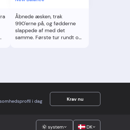
fra
Åbnede æsken, trak
990'erne på, og fødderne
slappede af med det
samme. Første tur rundt om
søen var blød, stabil, nul
hotspots. Smilte hele vejen
hjem.
Krav nu
rksomhedsprofil i dag
system
DK