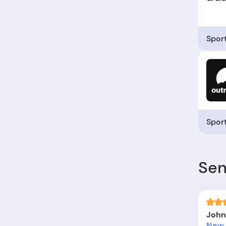
Spor
Spor
Sen
John
New 