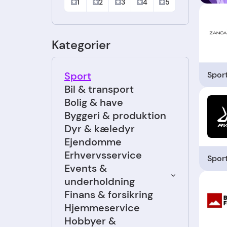
1
2
3
4
5
Kategorier
Spor
Sport
Bil & transport
Bolig & have
Byggeri & produktion
Dyr & kæledyr
Ejendomme
Erhvervsservice
Spor
Events &
underholdning
Finans & forsikring
Hjemmeservice
Hobbyer &