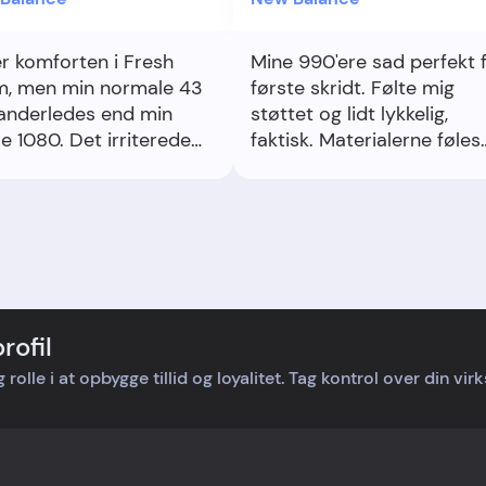
er komforten i Fresh
Mine 990'ere sad perfekt 
, men min normale 43
første skridt. Følte mig
anderledes end min
støttet og lidt lykkelig,
e 1080. Det irriterede
faktisk. Materialerne føles
kort. Byttede en halv
solide, og fødderne var
relse op via
friske efter lang gåtur.
rportalen, og så var det
ekt. Føler mig hørt, men
e ønske størrelserne var
 ens.
rofil
rolle i at opbygge tillid og loyalitet. Tag kontrol over din vi