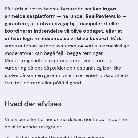
På trods af vores bedste bestræbelser
kan ingen
anmeldelsesplatform — herunder RealReviews.io —
garantere, at enhver svigagtig, manipuleret eller
koordineret indsendelse vil blive opdaget, eller at
enhver legitim indsendelse vil blive bevaret.
Både
vores automatiserede systemer og vores menneskelige
moderatorer kan begå fejl i begge retninger.
Modereringsudfald repræsenterer vores rimelige
vurdering på det pågældende tidspunkt og bør ikke
stoles på som en garanti for enhver enkelt virksomheds
kvalitet, adfærd eller pålidelighed.
Hvad der afvises
Vi afviser eller fjerner anmeldelser, der falder inden for
en af følgende kategorier:
Ulovligt indhold i henhold til lovgivningen i