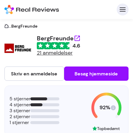
...
BergFreunde
BergFreunde
4.6
K
21 anmeldelser
Skriv en anmeldelse
Besøg hjemmeside
Fo
5 stjerner
vi
4 stjerner
92%
3 stjerner
2 stjerner
1 stjerner
Topbedømt