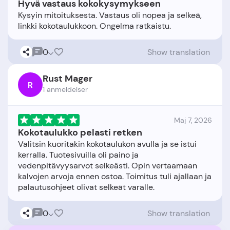
Hyvä vastaus kokokysymykseen
Kysyin mitoituksesta. Vastaus oli nopea ja selkeä,
0
Show translation
Rust Mager
R
1 anmeldelser
Maj 7, 2026
Kokotaulukko pelasti retken
Valitsin kuoritakin kokotaulukon avulla ja se istui
kerralla. Tuotesivuilla oli paino ja
vedenpitävyysarvot selkeästi. Opin vertaamaan
kalvojen arvoja ennen ostoa. Toimitus tuli ajallaan ja
0
Show translation