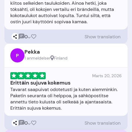
kiitos selkeiden taulukoiden. Ainoa hetki, joka
töksähti, oli kokojen vertailu eri brändeillä, mutta
kokotaulukot auttoivat lopulta. Tuntui siltä, että
0
Show translation
Pekka
P
1 anmeldelser
Finland
Marts 20, 2026
Erittäin sujuva kokemus
Tavarat saapuivat odotetusti ja kuten aiemminkin.
Paketin seuranta oli helppoa, ja sähköpostitse
annettu tieto kulusta oli selkeää ja ajantasaista.
0
Show translation