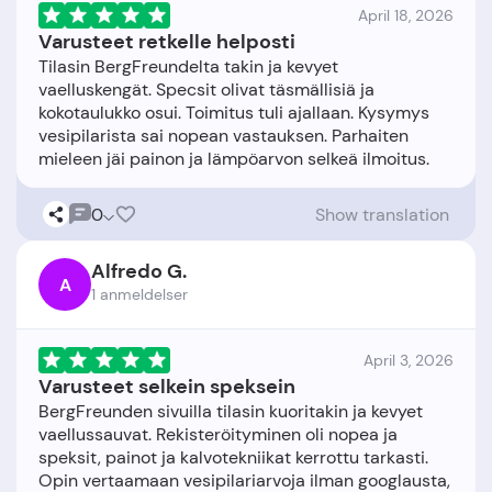
April 18, 2026
Varusteet retkelle helposti
Tilasin BergFreundelta takin ja kevyet
vaelluskengät. Specsit olivat täsmällisiä ja
kokotaulukko osui. Toimitus tuli ajallaan. Kysymys
vesipilarista sai nopean vastauksen. Parhaiten
0
Show translation
Alfredo G.
A
1 anmeldelser
April 3, 2026
Varusteet selkein speksein
BergFreunden sivuilla tilasin kuoritakin ja kevyet
vaellussauvat. Rekisteröityminen oli nopea ja
speksit, painot ja kalvotekniikat kerrottu tarkasti.
Opin vertaamaan vesipilariarvoja ilman googlausta,