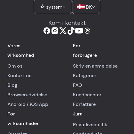
system
DK
Kom i kontakt
Vores
For
virksomhed
forbrugere
Om os
Skriv en anmeldelse
Kontakt os
Kategorier
Blog
FAQ
Browserudvidelse
Kundecenter
Android
/
iOS
App
Forfattere
For
Jura
virksomheder
Privatlivspolitik