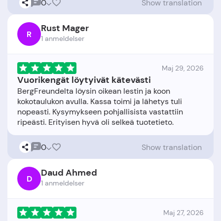
0
Show translation
Rust Mager
R
1 anmeldelser
Maj 29, 2026
Vuorikengät löytyivät kätevästi
BergFreundelta löysin oikean lestin ja koon
kokotaulukon avulla. Kassa toimi ja lähetys tuli
nopeasti. Kysymykseen pohjallisista vastattiin
0
Show translation
Daud Ahmed
D
1 anmeldelser
Maj 27, 2026