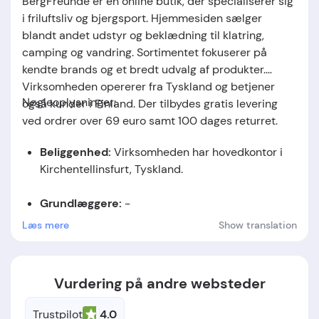
BergFreunde er en online butik, der specialiserer sig
i friluftsliv og bjergsport. Hjemmesiden sælger
blandt andet udstyr og beklædning til klatring,
camping og vandring. Sortimentet fokuserer på
kendte brands og et bredt udvalg af produkter.
Virksomheden opererer fra Tyskland og betjener
Nøgleoplysninger:
også kunder i Finland. Der tilbydes gratis levering
ved ordrer over 69 euro samt 100 dages returret.
Beliggenhed:
Virksomheden har hovedkontor i
Kirchentellinsfurt, Tyskland.
Grundlæggere:
-
Læs mere
Show translation
Grundlæggelsesdato:
-
Vurdering på andre websteder
Trustpilot
4.0