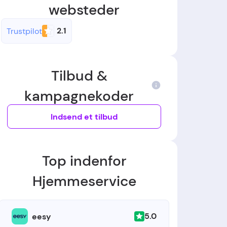
websteder
2.1
Trustpilot
Tilbud &
kampagnekoder
Indsend et tilbud
Top indenfor
Hjemmeservice
5.0
eesy