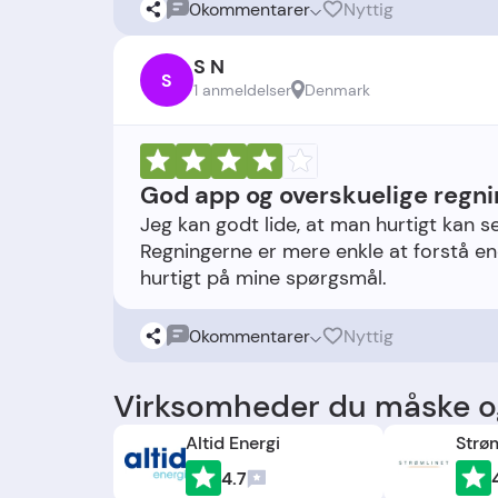
0
kommentarer
Nyttig
S N
S
1 anmeldelser
Denmark
God app og overskuelige regni
Jeg kan godt lide, at man hurtigt kan s
Regningerne er mere enkle at forstå en
0
kommentarer
Nyttig
Virksomheder du måske og
Altid Energi
Strø
4.7