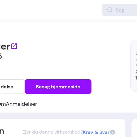
er
5
ldelse
Besøg hjemmeside
Om
Anmeldelser
n
Ejer du denne virksomhed?
Krav & Svar