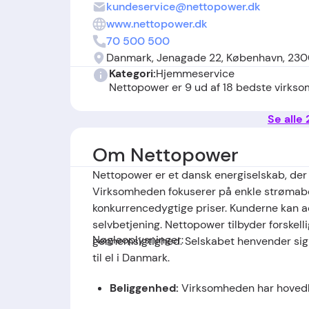
kundeservice@nettopower.dk
www.nettopower.dk
70 500 500
Danmark, Jenagade 22, København, 23
Kategori:
Hjemmeservice
Nettopower er 9 ud af 18 bedste virks
Se alle
Om Nettopower
Nettopower er et dansk energiselskab, der t
Virksomheden fokuserer på enkle strømabo
konkurrencedygtige priser. Kunderne kan ad
selvbetjening. Nettopower tilbyder forskelli
Nøgleoplysninger:
gennemsigtighed. Selskabet henvender sig ti
til el i Danmark.
Beliggenhed:
Virksomheden har hovedk