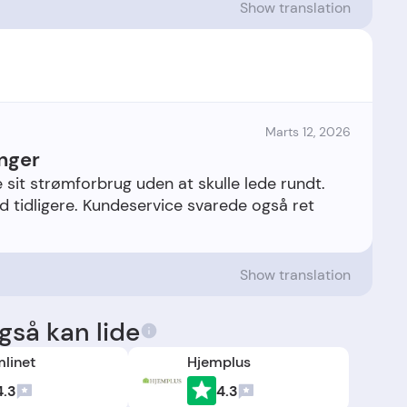
Show translation
Marts 12, 2026
nger
e sit strømforbrug uden at skulle lede rundt.
d tidligere. Kundeservice svarede også ret
Show translation
så kan lide
mlinet
Hjemplus
4.3
4.3