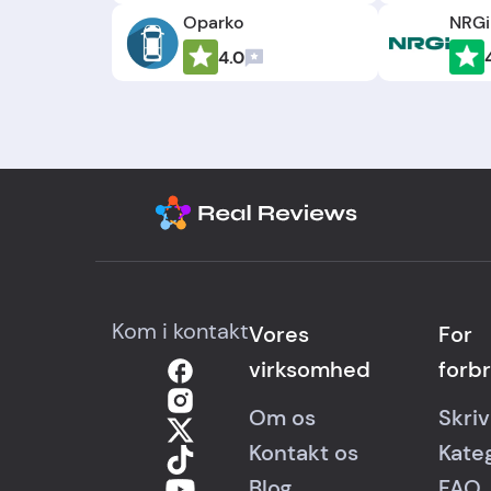
Oparko
NRGi
4.0
Kom i kontakt
Vores
For
virksomhed
forb
Om os
Skri
Kontakt os
Kate
Blog
FAQ