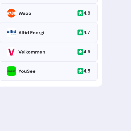
4.8
Waoo
4.7
Altid Energi
4.5
Velkommen
4.5
YouSee