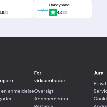
Handyhand
4.5
4.5
For
Jura
rugere
virksomheder
Privat
v en anmeldelse
Oversigt
Servi
gorier
Abonnementer
Cooki
Reklame
Andre