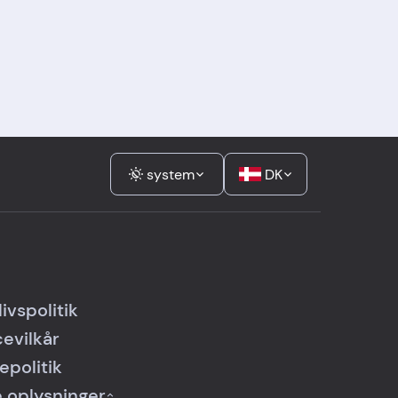
system
DK
livspolitik
cevilkår
epolitik
 oplysninger