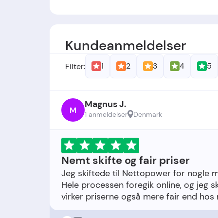
Grundlæggere:
-
Grundlæggelsesdato:
Virksomheden ble
Kundeanmeldelser
1
2
3
4
5
Filter:
Magnus J.
M
1 anmeldelser
Denmark
Nemt skifte og fair priser
Jeg skiftede til Nettopower for nogle 
Hele processen foregik online, og jeg sk