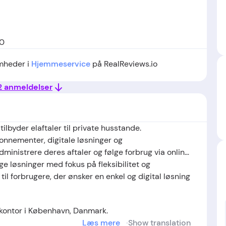
00
omheder i
Hjemmeservice
på RealReviews.io
 2 anmeldelser
ilbyder elaftaler til private husstande.
nnementer, digitale løsninger og
ministrere deres aftaler og følge forbrug via online
ge løsninger med fokus på fleksibilitet og
l forbrugere, der ønsker en enkel og digital løsning
ontor i København, Danmark.
Læs mere
Show translation