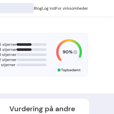
Blog
Log ind
For virksomheder
5 stjerner
4 stjerner
90%
3 stjerner
2 stjerner
1 stjerner
Topbedømt
Vurdering på andre