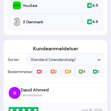
4.5
YouSee
4.5
3 Danmark
Kundeanmeldelser
Sorter:
Standard (standardvalg)
1
2
3
4
5
Bedømmelse:
Daud Ahmed
D
1 anmeldelser
Juni 16, 2026