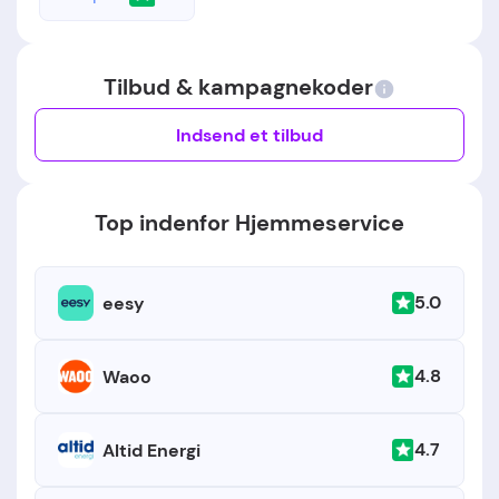
Tilbud & kampagnekoder
Indsend et tilbud
Top indenfor Hjemmeservice
5.0
eesy
4.8
Waoo
4.7
Altid Energi