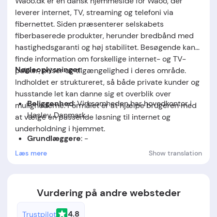
Waoo.dk er en dansk hjemmeside for Waoo, der
leverer internet, TV, streaming og telefoni via
fibernettet. Siden præsenterer selskabets
fiberbaserede produkter, herunder bredbånd med
hastighedsgaranti og høj stabilitet. Besøgende kan
finde information om forskellige internet- og TV-
Nøgleoplysninger
:
pakker, priser og tilgængelighed i deres område.
Indholdet er struktureret, så både private kunder og
husstande let kan danne sig et overblik over
Beliggenhed
: Virksomheden har hovedkontor i
mulighederne. Formålet er at hjælpe brugeren med
Haslev, Danmark.
at vælge en passende løsning til internet og
underholdning i hjemmet.
Grundlæggere
: -
Læs mere
Show translation
Grundlæggelsesdato
: -
Vurdering på andre websteder
4.8
Trustpilot