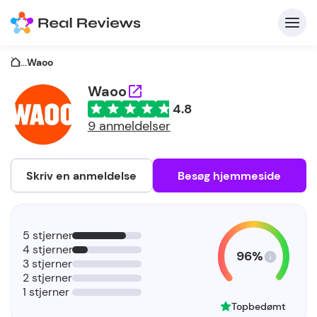
...
Waoo
Waoo
4.8
K
9 anmeldelser
Skriv en anmeldelse
Besøg hjemmeside
Fo
5 stjerner
vi
4 stjerner
96%
3 stjerner
2 stjerner
1 stjerner
Topbedømt