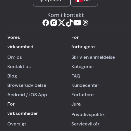
Kom i kontakt
Vores
For
virksomhed
forbrugere
Om os
Skriv en anmeldelse
Kontakt os
Kategorier
Blog
FAQ
Browserudvidelse
Kundecenter
Android
/
iOS
App
Forfattere
For
Jura
virksomheder
Privatlivspolitik
Oversigt
Servicevilkår