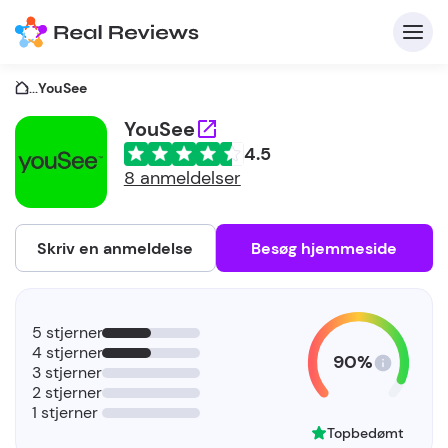
...
YouSee
YouSee
4.5
K
8 anmeldelser
Skriv en anmeldelse
Besøg hjemmeside
Fo
5 stjerner
vi
4 stjerner
90%
3 stjerner
2 stjerner
1 stjerner
Topbedømt