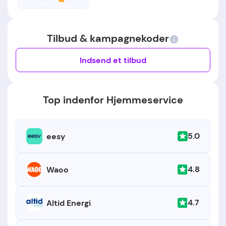
Tilbud & kampagnekoder
Indsend et tilbud
Top indenfor Hjemmeservice
5.0
eesy
4.8
Waoo
4.7
Altid Energi