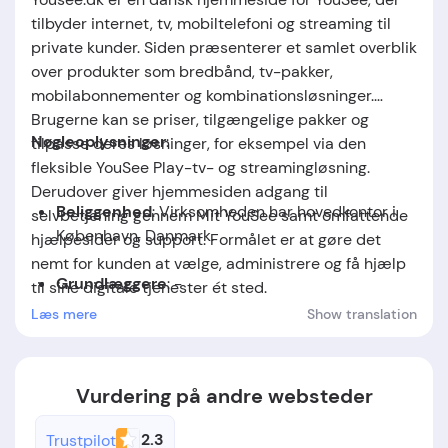
tilbyder internet, tv, mobiltelefoni og streaming til
private kunder. Siden præsenterer et samlet overblik
over produkter som bredbånd, tv-pakker,
mobilabonnementer og kombinationsløsninger.
Brugerne kan se priser, tilgængelige pakker og
Nøgleoplysninger
:
tilpasse deres løsninger, for eksempel via den
fleksible YouSee Play-tv- og streamingløsning.
Derudover giver hjemmesiden adgang til
Beliggenhed
: Virksomheden har hovedkontor i
selvbetjening gennem Mit YouSee samt omfattende
København, Danmark.
hjælpesider og support. Formålet er at gøre det
nemt for kunden at vælge, administrere og få hjælp
Grundlæggere
: -
til sine digitale tjenester ét sted.
Læs mere
Show translation
Grundlæggelsesdato
: -
Vurdering på andre websteder
2.3
Trustpilot