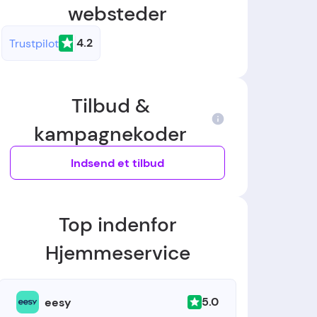
websteder
4.2
Trustpilot
Tilbud &
kampagnekoder
Indsend et tilbud
Top indenfor
Hjemmeservice
5.0
eesy