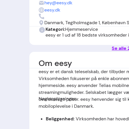
hey@eesy.dk
eesy.dk
Danmark, Teglholmsgade 1, København 
Kategori:
Hjemmeservice
eesy er 1 ud af 18 bedste virksomheder 
Se alle
Om eesy
eesy er et dansk teleselskab, der tilbyder
Virksomheden fokuserer på enkle abonneme
hjemmeside. eesy anvender Telias mobilnet 
streamingmuligheder. Selskabet lægger vægt 
Nøgleoplysninger:
overskuelige priser. eesy henvender sig til 
mobiloplevelse i Danmark.
Beliggenhed:
Virksomheden har hovedk