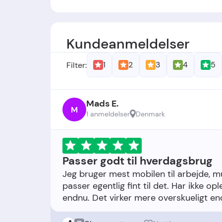
Grundlæggere:
-
Grundlæggelsesdato:
Virksomheden ble
Kundeanmeldelser
1
2
3
4
5
Filter:
Mads E.
M
1 anmeldelser
Denmark
Passer godt til hverdagsbrug
Jeg bruger mest mobilen til arbejde, 
passer egentlig fint til det. Har ikke op