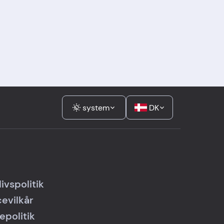
system
DK
livspolitik
cevilkår
epolitik