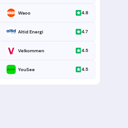
4.8
Waoo
4.7
Altid Energi
4.5
Velkommen
4.5
YouSee