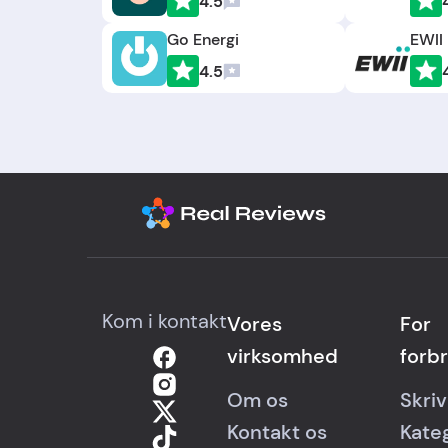
4.5
Go Energi
EWII
4.5
Kom i kontakt
Vores
For
virksomhed
forb
Om os
Skri
Kontakt os
Kate