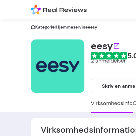
Kategorier
Hjemmeservice
eesy
eesy
5.
2 anmeldelser
Skriv en anme
Virksomhedsinfo
Virksomhedsinformatio