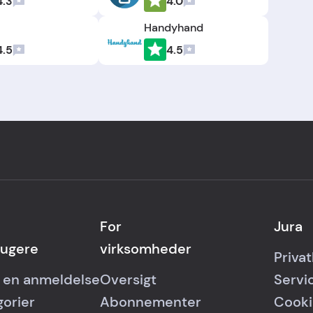
4.3
4.0
Handyhand
4.5
4.5
For
Jura
rugere
virksomheder
Privat
v en anmeldelse
Oversigt
Servi
gorier
Abonnementer
Cooki