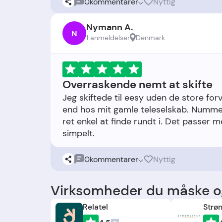
0
kommentarer
Nyttig
Nymann A.
N
1 anmeldelser
Denmark
Overraskende nemt at skifte
Jeg skiftede til eesy uden de store for
end hos mit gamle teleselskab. Numme
ret enkel at finde rundt i. Det passer m
0
kommentarer
Nyttig
Virksomheder du måske og
Relatel
Strø