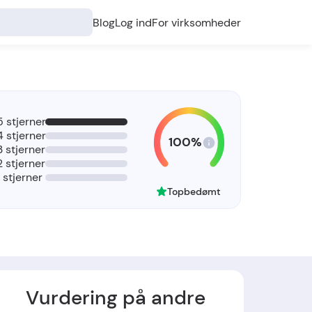
Blog
Log ind
For virksomheder
5 stjerner
4 stjerner
100%
3 stjerner
2 stjerner
1 stjerner
Topbedømt
Vurdering på andre