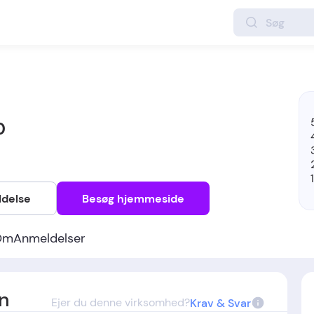
0
ldelse
Besøg hjemmeside
Om
Anmeldelser
n
Ejer du denne virksomhed?
Krav & Svar