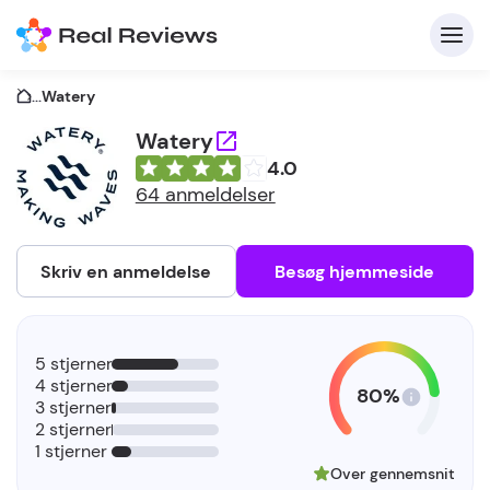
...
Watery
Watery
4.0
K
64 anmeldelser
Skriv en anmeldelse
Besøg hjemmeside
Fo
5 stjerner
vi
4 stjerner
80%
3 stjerner
2 stjerner
1 stjerner
Over gennemsnit