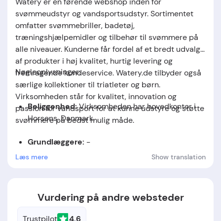
Watery er en førende webshop inden for
svømmeudstyr og vandsportsudstyr. Sortimentet
omfatter svømmebriller, badetøj,
træningshjælpemidler og tilbehør til svømmere på
alle niveauer. Kunderne får fordel af et bredt udvalg
af produkter i høj kvalitet, hurtig levering og
Nøgleoplysninger:
fremragende kundeservice. Watery.de tilbyder også
særlige kollektioner til triatleter og børn.
Virksomheden står for kvalitet, innovation og
Beliggenhed:
Virksomheden har hovedkontor i
passion for vandsport for at kunne udstyre og støtte
Horsens, Danmark.
svømmere på bedst mulig måde.
Grundlæggere:
-
Læs mere
Show translation
Grundlæggelsesdato:
Virksomheden blev
etableret i 2022.
Vurdering på andre websteder
Trustpilot
4.6