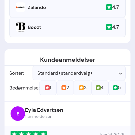
4.7
Zalando
4.7
Boozt
Kundeanmeldelser
Sorter:
Standard (standardvalg)
1
2
3
4
5
Bedømmelse:
Eyla Edvartsen
E
1 anmeldelser
Juni 16, 2026