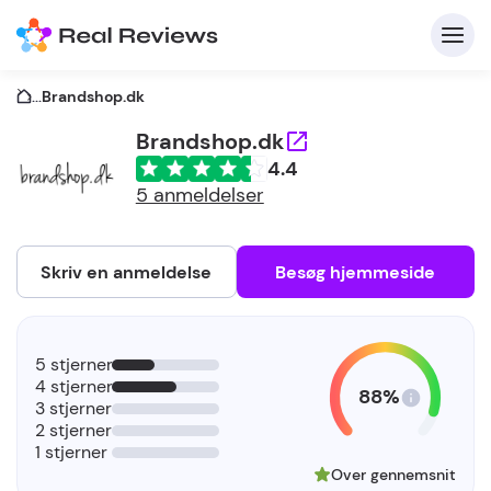
...
Brandshop.dk
Brandshop.dk
4.4
K
5 anmeldelser
Skriv en anmeldelse
Besøg hjemmeside
Fo
5 stjerner
vi
4 stjerner
88%
3 stjerner
2 stjerner
1 stjerner
Over gennemsnit