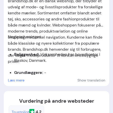
Brandshop.dk er en dansk webshop, der tilbyder et
udvalg af mode- og livsstilsprodukter fra forskellige
kendte mærker. Sortimentet omfatter blandt andet
tøj, sko, accessories og andre fashionprodukter til
både mænd og kvinder. Webshoppen fokuserer på
moderne trends, produktvariation og online
Nøgleoplysninger:
shopping med enkel navigation. Kunderne kan finde
både klassiske og nyere kollektioner fra populære
brands. Brandshop.dk henvender sig til forbrugere,
Beliggenhed:
Virksomheden har hovedkontor i
der søger modeprodukter til konkurrencedygtige
Risskov, Danmark.
priser.
Grundlæggere:
-
Læs mere
Show translation
Grundlæggelsesdato:
Virksomheden blev
etableret i 2018.
Vurdering på andre websteder
4.2
Trustpilot