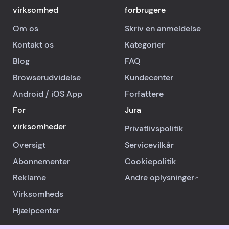
virksomhed
forbrugere
Om os
Skriv en anmeldelse
Kontakt os
Kategorier
Blog
FAQ
Browserudvidelse
Kundecenter
Android
/
iOS
App
Forfattere
For
Jura
virksomheder
Privatlivspolitik
Oversigt
Servicevilkår
Abonnementer
Cookiepolitik
Reklame
Andre oplysninger
Virksomheds
Hjælpcenter