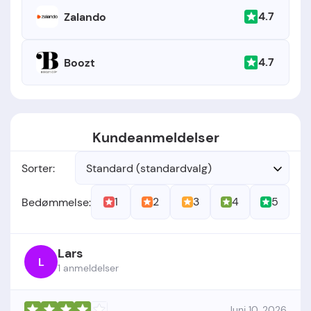
4.7
Zalando
4.7
Boozt
Kundeanmeldelser
Sorter:
Standard (standardvalg)
1
2
3
4
5
Bedømmelse:
Lars
L
1 anmeldelser
Juni 10, 2026