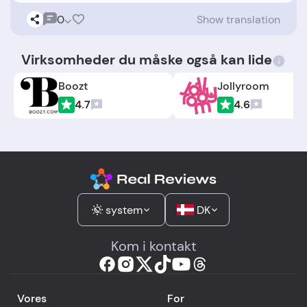
0
Show translation
Virksomheder du måske også kan lide
Boozt
Jollyroom
4.7
4.6
system
DK
Kom i kontakt
Vores
For