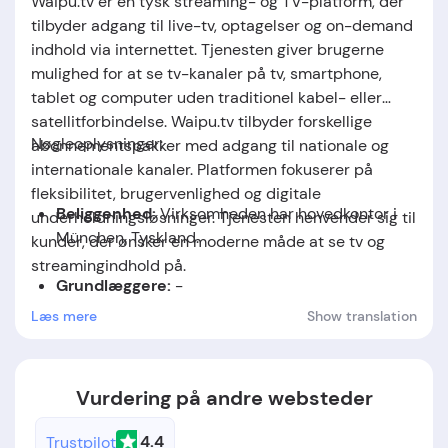
Waipu.tv er en tysk streaming- og TV-platform, der
tilbyder adgang til live-tv, optagelser og on-demand
indhold via internettet. Tjenesten giver brugerne
mulighed for at se tv-kanaler på tv, smartphone,
tablet og computer uden traditionel kabel- eller
satellitforbindelse. Waipu.tv tilbyder forskellige
Nøgleoplysninger:
abonnementspakker med adgang til nationale og
internationale kanaler. Platformen fokuserer på
fleksibilitet, brugervenlighed og digitale
Beliggenhed:
Virksomheden har hovedkontor i
underholdningsløsninger. Tjenesten henvender sig til
München, Tyskland.
kunder, der ønsker en moderne måde at se tv og
streamingindhold på.
Grundlæggere:
-
Læs mere
Show translation
Grundlæggelsesdato:
Virksomheden blev
etableret i 2016.
Vurdering på andre websteder
4.4
Trustpilot