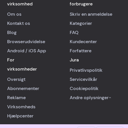
virksomhed
forbrugere
Om os
Skriv en anmeldelse
Kontakt os
Kategorier
Blog
FAQ
Browserudvidelse
Kundecenter
Android
/
iOS
App
Forfattere
For
Jura
virksomheder
Privatlivspolitik
Oversigt
Servicevilkår
Abonnementer
Cookiepolitik
Reklame
Andre oplysninger
Virksomheds
Hjælpcenter