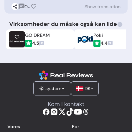
0
Show translation
Virksomheder du måske også kan lide
GO DREAM
Poki
4.5
4.4
system
DK
Kom i kontakt
Vores
For