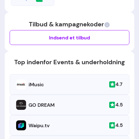
Tilbud & kampagnekoder
Indsend et tilbud
Top indenfor Events & underholdning
4.7
iMusic
4.5
GO DREAM
4.5
Waipu.tv