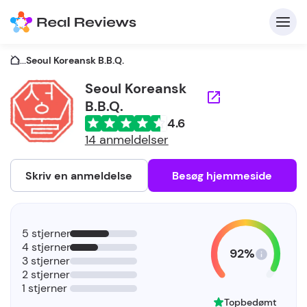
...
Seoul Koreansk B.B.Q.
Seoul Koreansk
B.B.Q.
K
4.6
14 anmeldelser
Skriv en anmeldelse
Besøg hjemmeside
Fo
vi
5 stjerner
4 stjerner
92%
3 stjerner
2 stjerner
1 stjerner
Topbedømt