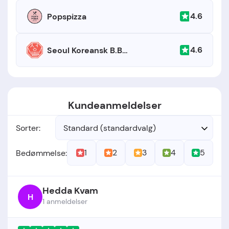
4.6
Popspizza
4.6
Seoul Koreansk B.B.Q.
Kundeanmeldelser
Sorter:
Standard (standardvalg)
1
2
3
4
5
Bedømmelse:
Hedda Kvam
H
1 anmeldelser