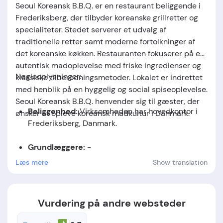
Seoul Koreansk B.B.Q. er en restaurant beliggende i
Frederiksberg, der tilbyder koreanske grillretter og
specialiteter. Stedet serverer et udvalg af
traditionelle retter samt moderne fortolkninger af
det koreanske køkken. Restauranten fokuserer på en
autentisk madoplevelse med friske ingredienser og
Nøgleoplysninger:
klassiske tilberedningsmetoder. Lokalet er indrettet
med henblik på en hyggelig og social spiseoplevelse.
Seoul Koreansk B.B.Q. henvender sig til gæster, der
Beliggenhed:
Virksomheden har hovedkontor i
ønsker at opleve koreansk madkultur i Danmark.
Frederiksberg, Danmark.
Grundlæggere:
-
Læs mere
Show translation
Grundlæggelsesdato:
-
Vurdering på andre websteder