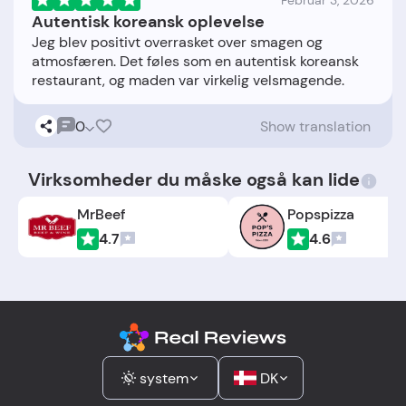
Februar 3, 2026
Autentisk koreansk oplevelse
Jeg blev positivt overrasket over smagen og
atmosfæren. Det føles som en autentisk koreansk
0
Show translation
Virksomheder du måske også kan lide
MrBeef
Popspizza
4.7
4.6
system
DK