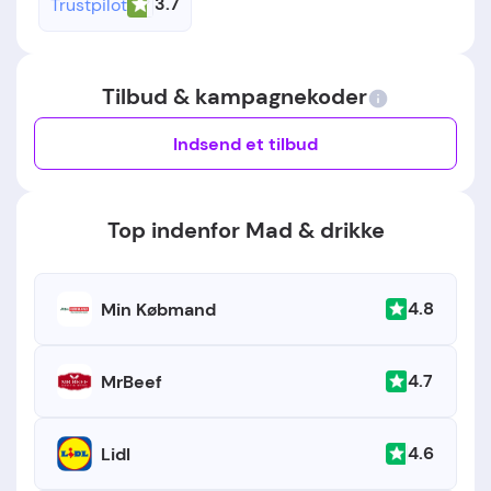
3.7
Trustpilot
Tilbud & kampagnekoder
Indsend et tilbud
Top indenfor Mad & drikke
4.8
Min Købmand
4.7
MrBeef
4.6
Lidl