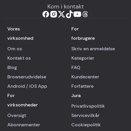
Kom i kontakt
Vores
For
virksomhed
forbrugere
Om os
Skriv en anmeldelse
Kontakt os
Kategorier
Blog
FAQ
Browserudvidelse
Kundecenter
Android
/
iOS
App
Forfattere
For
Jura
virksomheder
Privatlivspolitik
Oversigt
Servicevilkår
Abonnementer
Cookiepolitik