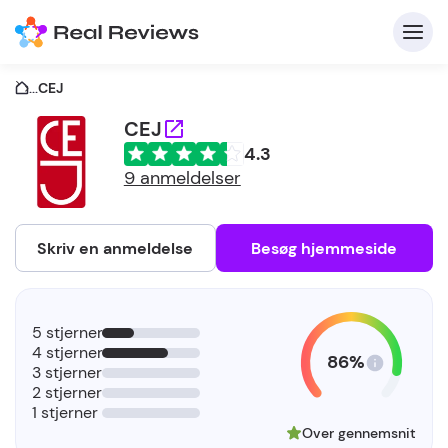
...
CEJ
CEJ
4.3
K
9 anmeldelser
Skriv en anmeldelse
Besøg hjemmeside
Fo
5 stjerner
vi
4 stjerner
86%
3 stjerner
2 stjerner
1 stjerner
Over gennemsnit