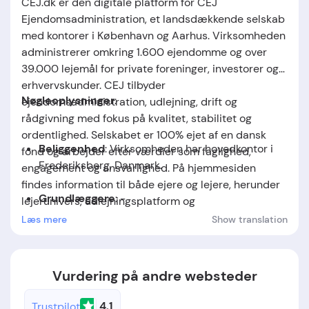
CEJ.dk er den digitale platform for CEJ
Ejendomsadministration, et landsdækkende selskab
med kontorer i København og Aarhus. Virksomheden
administrerer omkring 1.600 ejendomme og over
39.000 lejemål for private foreninger, investorer og
erhvervskunder. CEJ tilbyder
Nøgleoplysninger
:
ejendomsadministration, udlejning, drift og
rådgivning med fokus på kvalitet, stabilitet og
ordentlighed. Selskabet er 100% ejet af en dansk
Beliggenhed
: Virksomheden har hovedkontor i
fond og arbejder efter værdier som faglighed,
Frederiksberg, Danmark.
engagement og ansvarlighed. På hjemmesiden
findes information til både ejere og lejere, herunder
Grundlæggere
: -
lejerunivers, udlejningsplatform og
kontaktoplysninger.
Læs mere
Show translation
Grundlæggelsesdato
: -
Vurdering på andre websteder
4.1
Trustpilot