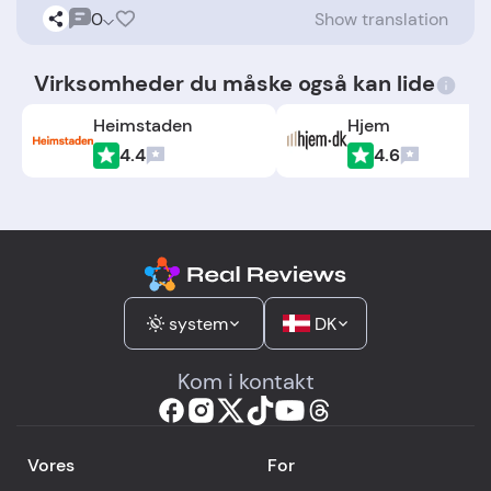
0
Show translation
Virksomheder du måske også kan lide
Heimstaden
Hjem
4.4
4.6
system
DK
Kom i kontakt
Vores
For