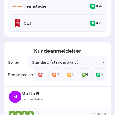
4.4
Heimstaden
4.3
CEJ
Kundeanmeldelser
Sorter:
Standard (standardvalg)
1
2
3
4
5
Bedømmelse:
Mette R
M
1 anmeldelser
Juni 11, 2026